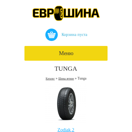
Корзина пуста
Меню
TUNGA
»
» Tunga
Каталог
Шины летние
Zodiak 2